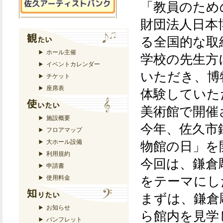
「教員のため
財団法人日本
る全国的な取
ホール主催
学校の先生方
イベントカレンダー
いただき、博
チケット
座席表
体験していた
美術館で開催
施設概要
今年、佐久市
フロアマップ
大ホール設備
物館の日」を
利用規約
今回は、鎌倉
申請書
をテーマにし
使用料金
まずは、鎌倉
お知らせ
ら館内を見学
パンフレット