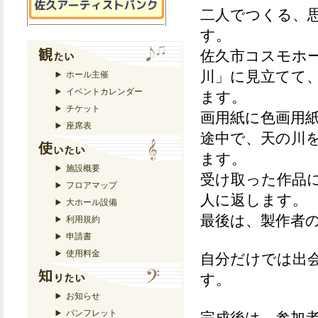
二人でつくる、
す。
佐久市コスモホ
川」に見立てて
ホール主催
イベントカレンダー
ます。
チケット
画用紙に色画用
座席表
途中で、天の川
ます。
施設概要
受け取った作品
フロアマップ
人に返します。
大ホール設備
最後は、製作者
利用規約
申請書
使用料金
自分だけでは出
す。
お知らせ
パンフレット