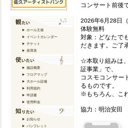
コンサート前後
2026年6月28
体験無料
ホール主催
対象：どなたで
イベントカレンダー
チケット
だきます。ご了
座席表
☆本取り組みは
施設概要
証事業」で、
フロアマップ
コスモコンサー
大ホール設備
るものです。
利用規約
※もちろん、こ
申請書
使用料金
協力：明治安田
お知らせ
パンフレット