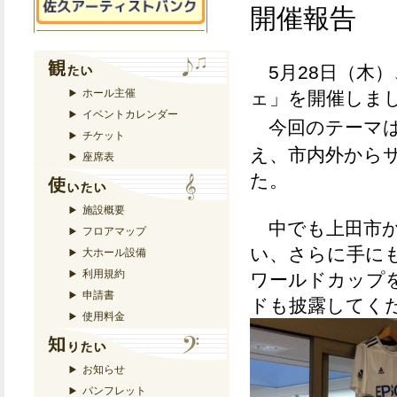
開催報告
5月28日（木）
ホール主催
ェ」を開催しま
イベントカレンダー
今回のテーマ
チケット
え、市内外から
座席表
た。
施設概要
中でも上田市か
フロアマップ
い、さらに手に
大ホール設備
利用規約
ワールドカップ
申請書
ドも披露してく
使用料金
お知らせ
パンフレット