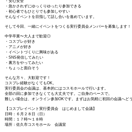
・安心安全
・急かされずにゆっくりゆったり参加できる
・初心者でもひとりでも参加しやすい
そんなイベントを目指して話し合いを進めています。
そして今回、一緒にイベントをつくる実行委員会メンバーを募集します！
中学卒業〜大人まで歓迎◎
・コスプレが好き
・アニメが好き
・イベントづくりに興味がある
・SNS発信してみたい
・裏方をやってみたい
・ちょっと面白そう
そんな方々、大歓迎です！
コスプレ経験がなくてもOK。
実行委員会の会議は、基本的にはコスモホールで行います。
全部の回に参加できなくても大丈夫です。ご自身のペースで。
難しい場合は、オンライン参加OKです。まずはお気軽に初回の会議へど
【コスプレイベント実行委員会 はじめまして会議】
日時：６月２８日（日）
時間：１７時〜１８時
場所：佐久市コスモホール 会議室