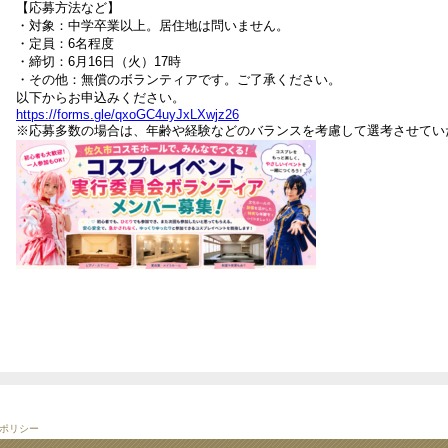
【応募方法など】
・対象：中学卒業以上。居住地は問いません。
・定員：6名程度
・締切：6月16日（火）17時
・その他：無償のボランティアです。ご了承ください。
以下からお申込みください。
https://forms.gle/qxoGC4uyJxLXwjz26
※応募多数の場合は、年齢や経験などのバランスを考慮して選考させてい
ポリシー