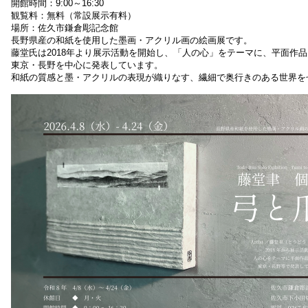
開館時間：9:00～16:30
観覧料：無料（常設展示有料）
場所：佐久市鎌倉彫記念館
長野県産の和紙を使用した墨画・アクリル画の絵画展です。
藤堂氏は2018年より展示活動を開始し、「人の心」をテーマに、平面作
東京・長野を中心に発表しています。
和紙の質感と墨・アクリルの表現が織りなす、繊細で奥行きのある世界を