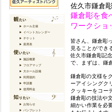
佐久市鎌倉
鎌倉彫を
ワークショ
ホール主催
イベントカレンダー
チケット
皆さん、鎌倉彫
座席表
見ることができ
佐久市鎌倉彫記
施設概要
で、まずは、鎌
フロアマップ
大ホール設備
鎌倉彫の文様を
利用規約
ーアイシングク
申請書
使用料金
クッキーをコー
鎌倉彫の技法や
細かい作業を必
お知らせ
パンフレット