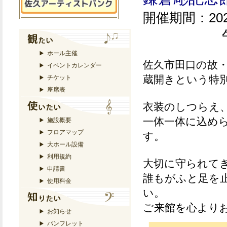
開催期間：20
午前9時
ホール主催
佐久市田口の故
イベントカレンダー
蔵開きという特
チケット
座席表
衣装のしつらえ
一体一体に込め
施設概要
フロアマップ
す。
大ホール設備
利用規約
大切に守られて
申請書
誰もがふと足を止
使用料金
い。
ご来館を心より
お知らせ
パンフレット