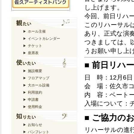
し上げます。
今回、
前日リハ
このリハーサル
ホール主催
あり、正式な演
イベントカレンダー
つきましては、
チケット
うお願い申し上
座席表
■ 前日リハ
施設概要
日 時
：12月6日
フロアマップ
会 場
：佐久市コ
大ホール設備
利用規約
内 容
：ベート
申請書
入場について
：
使用料金
■ ご協力の
お知らせ
リハーサルの進
パンフレット