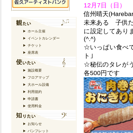
12月7日（日）
信州晴天(Harebar
未来ある 子供た
に設定してあり
ホール主催
(^.^)
イベントカレンダー
チケット
☆いっぱい食べ
座席表
ト｣
☆秘伝のタレが
施設概要
各500円です
フロアマップ
大ホール設備
利用規約
申請書
使用料金
お知らせ
パンフレット