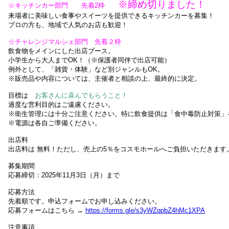
※締め切りました！
☆キッチンカー部門 先着2枠
来場者に美味しい食事やスイーツを提供できるキッチンカーを募集！
プロの方も、地域で人気のお店も歓迎！
☆チャレンジマルシェ部門 先着２枠
飲食物をメインにした出店ブース。
小学生から大人までOK！（※保護者同伴で出店可能）
例外として、「雑貨・体験」など別ジャンルもOK。
※販売品や内容については、主催者と相談の上、最終的に決定。
目標は
お客さんに喜んでもらうこと！
過度な営利目的はご遠慮ください。
※衛生管理には十分ご注意ください。特に飲食提供は「食中毒防止対策」
※電源は各自ご準備ください。
出店料
出店料は 無料！ただし、売上の5％をコスモホールへご負担いただきます
募集期間
応募締切：
2025年11月3日（月）
まで
応募方法
先着順です。申込フォームでお申し込みください。
応募フォームはこちら →
https://forms.gle/s3yWZqpbZ4hMc1XPA
注意事項