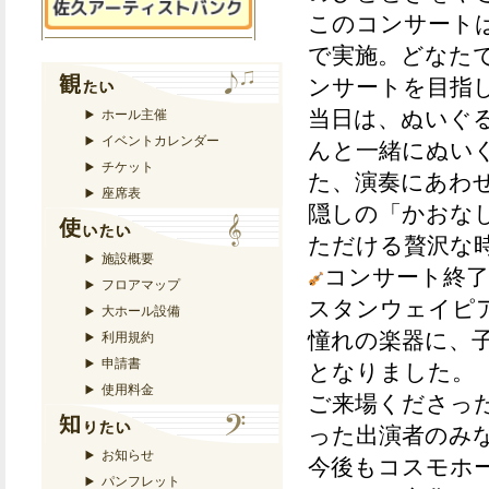
このコンサート
で実施。どなた
ンサートを目指
当日は、ぬいぐ
ホール主催
イベントカレンダー
んと一緒にぬい
チケット
た、演奏にあわ
座席表
隠しの「かおな
ただける贅沢な
施設概要
コンサート終了
フロアマップ
スタンウェイピ
大ホール設備
憧れの楽器に、
利用規約
申請書
となりました。
使用料金
ご来場くださっ
った出演者のみ
お知らせ
今後もコスモホ
パンフレット