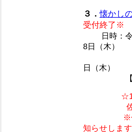
３．
懐かし
受付終了※
日時：
令
8日（木）
9月1
日（木）
【各回 1
☆1
佐
※
知らせしま