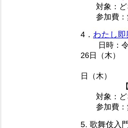
対象：ど
参加費：
4．
わたし即
日時：
令
26日（木）
9月2
日（木）
【各回 1
対象：ど
参加費：
5. 歌舞伎