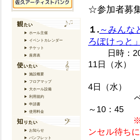
☆参加者募
１.
～みんな
ホール主催
ろぽけっと
イベントカレンダー
チケット
日時：20
座席表
11日（水）
10月
施設概要
フロアマップ
4日（水）
大ホール設備
利用規約
申請書
～10：45
使用料金
※
ンセル待ち
お知らせ
パンフレット