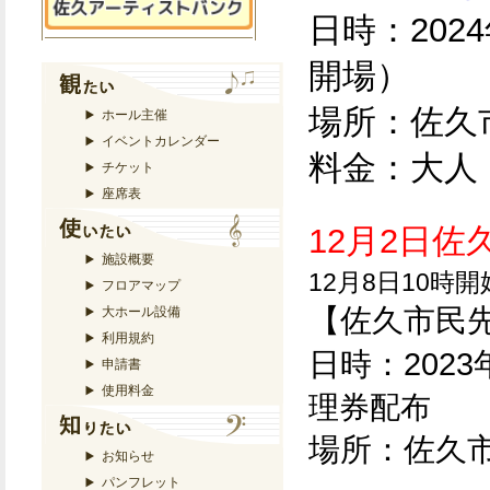
日時：2024
開場）
場所：佐
ホール主催
イベントカレンダー
料金：大人 
チケット
座席表
12月2日
施設概要
12月8日10時
フロアマップ
【佐久市民
大ホール設備
利用規約
日時：2023
申請書
使用料金
理券配布
場所：佐久
お知らせ
パンフレット