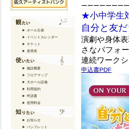
ーーーーーーー
★小中学生
自分と友だ
ホール主催
演劇や身体表
イベントカレンダー
チケット
さなパフォー
座席表
連続ワークシ
施設概要
申込書PDF
フロアマップ
大ホール設備
利用規約
申請書
使用料金
お知らせ
パンフレット