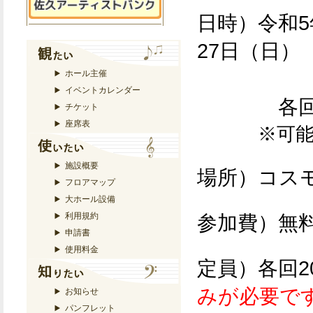
日時）令和5年
27日（日）
9月1
ホール主催
イベントカレンダー
各回 10
チケット
座席表
※可
施設概要
場所）コス
フロアマップ
大ホール設備
利用規約
参加費）無
申請書
使用料金
定員）各回2
みが必要で
お知らせ
パンフレット