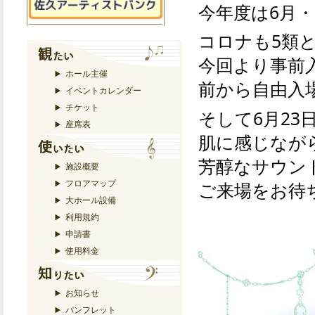
今年度は6月・
コロナも5類
今回より事前
ホール主催
前から自由入
イベントカレンダー
チケット
そして6月2
座席表
肌に感じなが
芳醇なサウン
施設概要
フロアマップ
ご来場をお待
大ホール設備
利用規約
申請書
使用料金
お知らせ
パンフレット