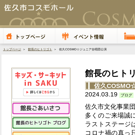
トップページ
＞
館長のヒトリゴト
＞ 佐久COSMO☆ジュニア合唱団公演
館長のヒト
佐久COSM
2024.03.19
ブログ
佐久市文化事業
多くのご来場誠
ラストステージは
コロナ禍の真っ