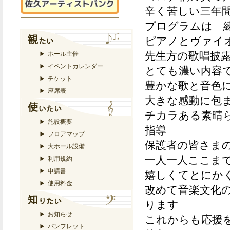
辛く苦しい三年
プログラムは 
ピアノとヴァイ
先生方の歌唱披
ホール主催
イベントカレンダー
とても濃い内容
チケット
豊かな歌と音色
座席表
大きな感動に包
チカラある素晴
施設概要
指導
フロアマップ
保護者の皆さま
大ホール設備
一人一人ここま
利用規約
申請書
嬉しくてとにか
使用料金
改めて音楽文化
ります
お知らせ
これからも応援
パンフレット