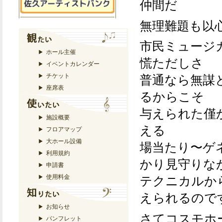
仲間だ
無理難題も以
市民ミュージ
ホール主催
慌ただしさ
イベントカレンダー
普通なら無謀
チケット
座席表
るからこそ
与えられた僅
施設概要
える
フロアマップ
大ホール設備
場当たり〜ゲ
利用規約
かり見守りな
申請書
テクニカルか
使用料金
えられるので
お知らせ
さてコスモホ
パンフレット