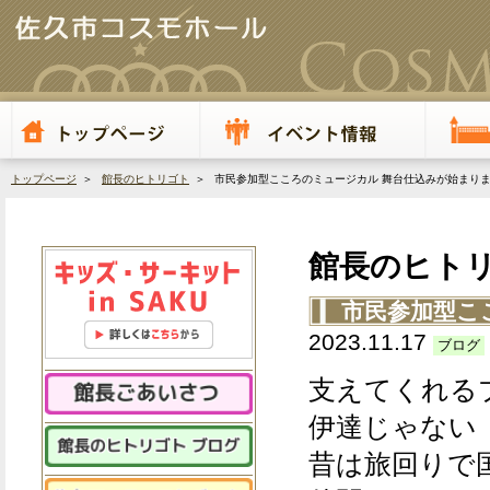
トップページ
＞
館長のヒトリゴト
＞ 市民参加型こころのミュージカル 舞台仕込みが始まり
館長のヒト
市民参加型こ
2023.11.17
ブログ
支えてくれる
伊達じゃない
昔は旅回りで