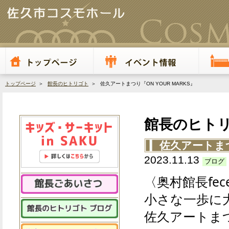
トップページ
＞
館長のヒトリゴト
＞ 佐久アートまつり『ON YOUR MARKS』
館長のヒト
佐久アートまつ
2023.11.13
ブログ
〈奥村館長fec
小さな一歩に
佐久アートまつり