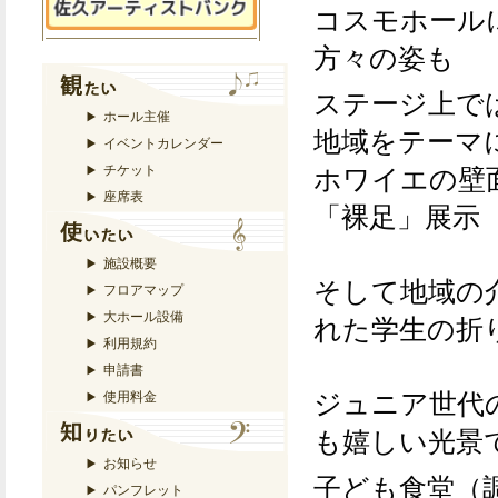
コスモホール
方々の姿も
ステージ上で
ホール主催
地域をテーマ
イベントカレンダー
ホワイエの壁
チケット
座席表
「裸足」展示
施設概要
そして地域の
フロアマップ
大ホール設備
れた学生の折
利用規約
申請書
ジュニア世代
使用料金
も嬉しい光景
お知らせ
子ども食堂（
パンフレット